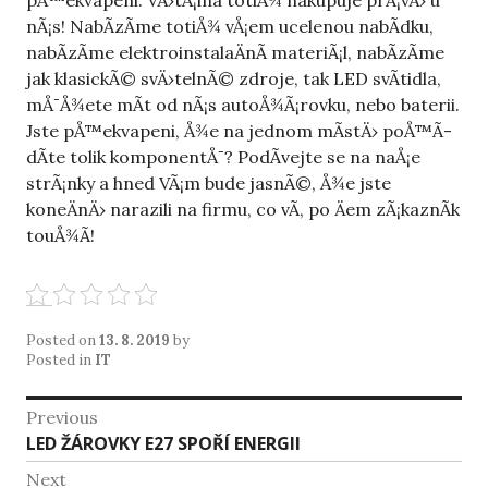
pÅ™ekvapeni. VÄ›tÅ¡ina totiÅ¾ nakupuje prÃ¡vÄ› u
nÃ¡s! NabÃ­zÃ­me totiÅ¾ vÅ¡em ucelenou nabÃ­dku,
nabÃ­zÃ­me elektroinstalaÄnÃ­ materiÃ¡l, nabÃ­zÃ­me
jak klasickÃ© svÄ›telnÃ© zdroje, tak LED svÃ­tidla,
mÅ¯Å¾ete mÃ­t od nÃ¡s autoÅ¾Ã¡rovku, nebo baterii.
Jste pÅ™ekvapeni, Å¾e na jednom mÃ­stÄ› poÅ™Ã­
dÃ­te tolik komponentÅ¯? PodÃ­vejte se na naÅ¡e
strÃ¡nky a hned VÃ¡m bude jasnÃ©, Å¾e jste
koneÄnÄ› narazili na firmu, co vÃ­, po Äem zÃ¡kaznÃ­k
touÅ¾Ã­!
Posted on
13. 8. 2019
by
Posted in
IT
Navigace
Previous
Previous
LED ŽÁROVKY E27 SPOŘÍ ENERGII
pro
post:
Next