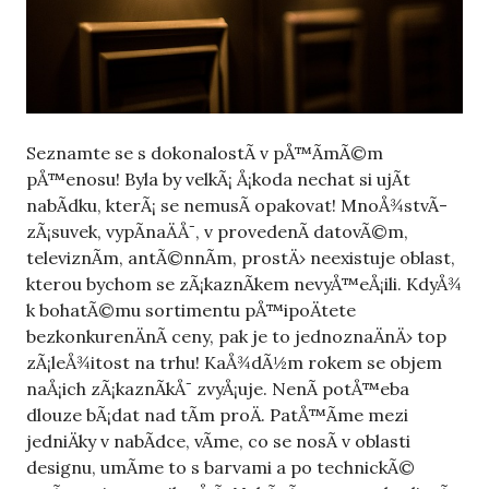
Seznamte se s dokonalostÃ­ v pÅ™Ã­mÃ©m
pÅ™enosu! Byla by velkÃ¡ Å¡koda nechat si ujÃ­t
nabÃ­dku, kterÃ¡ se nemusÃ­ opakovat! MnoÅ¾stvÃ­
zÃ¡suvek, vypÃ­naÄÅ¯, v provedenÃ­ datovÃ©m,
televiznÃ­m, antÃ©nnÃ­m, prostÄ› neexistuje oblast,
kterou bychom se zÃ¡kaznÃ­kem nevyÅ™eÅ¡ili. KdyÅ¾
k bohatÃ©mu sortimentu pÅ™ipoÄtete
bezkonkurenÄnÃ­ ceny, pak je to jednoznaÄnÄ› top
zÃ¡leÅ¾itost na trhu! KaÅ¾dÃ½m rokem se objem
naÅ¡ich zÃ¡kaznÃ­kÅ¯ zvyÅ¡uje. NenÃ­ potÅ™eba
dlouze bÃ¡dat nad tÃ­m proÄ. PatÅ™Ã­me mezi
jedniÄky v nabÃ­dce, vÃ­me, co se nosÃ­ v oblasti
designu, umÃ­me to s barvami a po technickÃ©