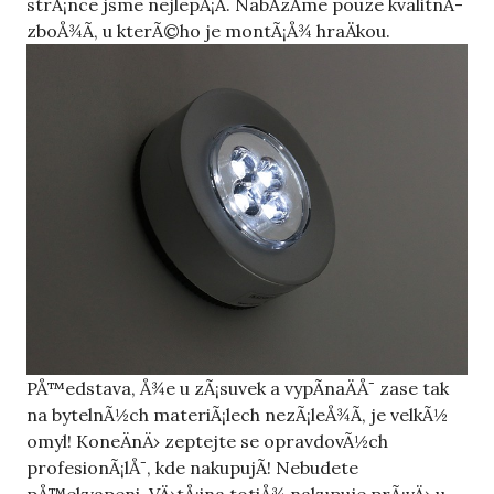
strÃ¡nce jsme nejlepÅ¡Ã­. NabÃ­zÃ­me pouze kvalitnÃ­
zboÅ¾Ã­, u kterÃ©ho je montÃ¡Å¾ hraÄkou.
PÅ™edstava, Å¾e u zÃ¡suvek a vypÃ­naÄÅ¯ zase tak
na bytelnÃ½ch materiÃ¡lech nezÃ¡leÅ¾Ã­, je velkÃ½
omyl! KoneÄnÄ› zeptejte se opravdovÃ½ch
profesionÃ¡lÅ¯, kde nakupujÃ­! Nebudete