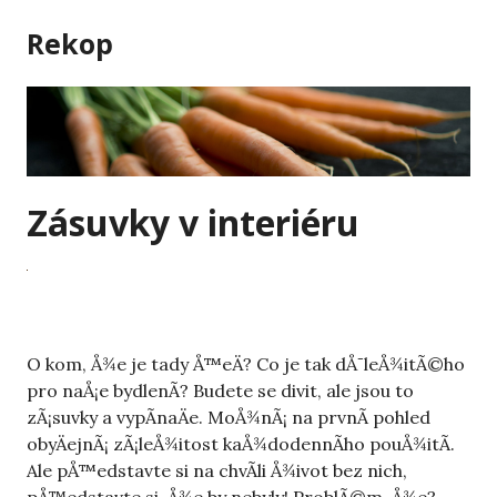
Skip
Rekop
to
content
Zásuvky v interiéru
O kom, Å¾e je tady Å™eÄ? Co je tak dÅ¯leÅ¾itÃ©ho
pro naÅ¡e bydlenÃ­? Budete se divit, ale jsou to
zÃ¡suvky a vypÃ­naÄe. MoÅ¾nÃ¡ na prvnÃ­ pohled
obyÄejnÃ¡ zÃ¡leÅ¾itost kaÅ¾dodennÃ­ho pouÅ¾itÃ­.
Ale pÅ™edstavte si na chvÃ­li Å¾ivot bez nich,
pÅ™edstavte si, Å¾e by nebyly! ProblÃ©m, Å¾e?