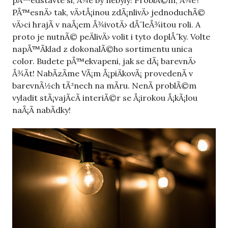
PÅ™esnÄ› tak, vÄ›tÅ¡inou zdÃ¡nlivÄ› jednoduchÃ©
vÄ›ci hrajÃ­ v naÅ¡em Å¾ivotÄ› dÅ¯leÅ¾itou roli. A
proto je nutnÃ© peÄlivÄ› volit i tyto doplÅˆky. Volte
napÅ™Ã­klad z dokonalÃ©ho sortimentu
unica
color
.
Budete pÅ™ekvapeni, jak se dÃ¡ barevnÄ›
Å¾Ã­t! NabÃ­zÃ­me VÃ¡m Å¡piÄkovÃ¡ provedenÃ­ v
barevnÃ½ch tÃ³nech na mÃ­ru. NenÃ­ problÃ©m
vyladit stÃ¡vajÃ­cÃ­ interiÃ©r se Å¡irokou Å¡kÃ¡lou
naÅ¡Ã­ nabÃ­dky!