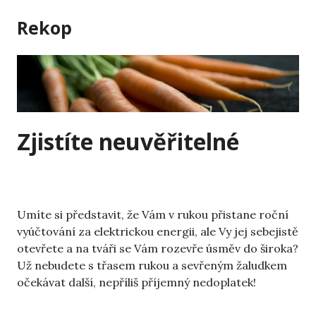
Skip
Rekop
to
content
Zjistíte neuvěřitelné
Umíte si představit, že Vám v rukou přistane roční
vyúčtování za elektrickou energii, ale Vy jej sebejistě
otevřete a na tváři se Vám rozevře úsměv do široka?
Už nebudete s třasem rukou a sevřeným žaludkem
očekávat další, nepříliš příjemný nedoplatek!