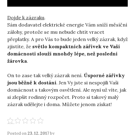
Dojde k zázraku
.
Sám dodavatel elektrické energie Vám sníží měsíční
zálohy, protože se mu nebude chtít vracet
přeplatky. A pro Vás to bude jeden velký zázrak, když
zjistíte, že
světlo kompaktních zářivek ve Vaší
domácnosti slouží mnohdy lépe, než poslední
žárovka
.
On to zase tak velký zázrak není.
Úsporné zářivky
jsou běžně k dostání
. Jen Vy jste si nespojili Vaši
domácnost s takovým osvětlení. Ale nyní už víte, jak
si zlepšit rodinný rozpočet. Proto si takový malý
zázrak udělejte i doma. Můžete jenom získat!
Posted on
23. 12. 2017
by