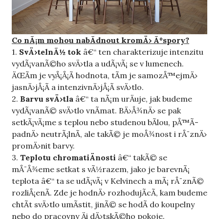
Co nÃ¡m mohou nabÃ­dnout kromÄ› Ãºspory?
1.
SvÄ›telnÃ½ tok
â€“ ten charakterizuje intenzitu
vydÃ¡vanÃ©ho svÄ›tla a udÃ¡vÃ¡ se v lumenech.
ÄŒÃ­m je vyÅ¡Å¡Ã­ hodnota, tÃ­m je samozÅ™ejmÄ›
jasnÄ›jÅ¡Ã­ a intenzivnÄ›jÅ¡Ã­ svÄ›tlo.
2.
Barvu svÄ›tla
â€“ ta nÃ¡m urÄuje, jak budeme
vydÃ¡vanÃ© svÄ›tlo vnÃ­mat. BÄ›Å¾nÄ› se pak
setkÃ¡vÃ¡me s teplou nebo studenou bÃ­lou, pÅ™Ã­
padnÄ› neutrÃ¡lnÃ­, ale takÃ© je moÅ¾nost i rÅ¯znÄ›
promÄ›nit barvy.
3.
Teplotu chromatiÄnosti
â€“ takÃ© se
mÅ¯Å¾eme setkat s vÃ½razem, jako je barevnÃ¡
teplota â€“ ta se udÃ¡vÃ¡ v Kelvinech a mÃ¡ rÅ¯znÃ©
rozliÅ¡enÃ­. Zde je hodnÄ› rozhodujÃ­cÃ­, kam budeme
chtÃ­t svÄ›tlo umÃ­stit, jinÃ© se hodÃ­ do koupelny
nebo do pracovny Äi dÄ›tskÃ©ho pokoje.