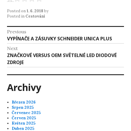
Posted on
1. 6. 2018
by
Posted in
Cestování
Navigace
Previous
Previous
VYPÍNAČE A ZÁSUVKY SCHNEIDER UNICA PLUS
pro
post:
Next
příspěvek
Next
ZNAČKOVÉ VERSUS OEM SVĚTELNÉ LED DIODOVÉ
post:
ZDROJE
Archivy
Březen 2026
Srpen 2025
Červenec 2025
Červen 2025
Květen 2025
Duben 2025