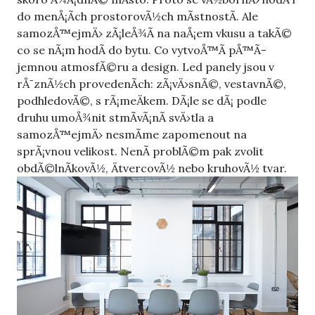
do menÅ¡Ã­ch prostorovÃ½ch mÃ­stnostÃ­. Ale
samozÅ™ejmÄ› zÃ¡leÅ¾Ã­ na naÅ¡em vkusu a takÃ©
co se nÃ¡m hodÃ­ do bytu. Co vytvoÅ™Ã­ pÅ™Ã­
jemnou atmosfÃ©ru a design.
Led panely
jsou v
rÅ¯znÃ½ch provedenÃ­ch: zÃ¡vÄ›snÃ©, vestavnÃ©,
podhledovÃ©, s rÃ¡meÄkem. DÃ¡le se dÃ¡ podle
druhu umoÅ¾nit stmÃ­vÃ¡nÃ­ svÄ›tla a
samozÅ™ejmÄ› nesmÃ­me zapomenout na
sprÃ¡vnou velikost. NenÃ­ problÃ©m pak zvolit
obdÃ©lnÃ­kovÃ½, ÄtvercovÃ½ nebo kruhovÃ½ tvar.