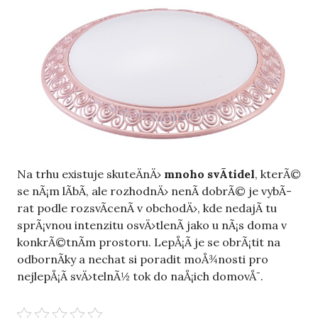
Na trhu existuje skuteÄnÄ›
mnoho svÃ­tidel
, kterÃ©
se nÃ¡m lÃ­bÃ­, ale rozhodnÄ› nenÃ­ dobrÃ© je vybÃ­
rat podle rozsvÃ­cenÃ­ v obchodÄ›, kde nedajÃ­ tu
sprÃ¡vnou intenzitu osvÄ›tlenÃ­ jako u nÃ¡s doma v
konkrÃ©tnÃ­m prostoru. LepÅ¡Ã­ je se obrÃ¡tit na
odbornÃ­ky a nechat si poradit moÅ¾nosti pro
nejlepÅ¡Ã­ svÄ›telnÃ½ tok do naÅ¡ich domovÅ¯.