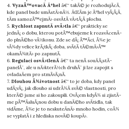
4.
VyzaÅ™ovacÃ­ Ãºhel
â€“ takÃ© je rozhodujÃ­cÃ­,
kde panel bude umÃ­stÄ›nÃ½. ÄŒÃ­m je Ãºhel vyÅ¡Å¡Ã­,
tÃ­m samozÅ™ejmÄ› osvÃ­tÃ­ vÄ›tÅ¡Ã­ plochu.
5.
Rychlost zapnutÃ­ svÄ›tla
â€“ prakticky se
jednÃ¡ o dobu, kterou potÅ™ebujeme k rozsvÃ­cenÃ­
do plnÃ©ho vÃ½konu. Zde se dÃ¡ Å™Ã­ci, Å¾e je
vÅ¾dy velice krÃ¡tkÃ¡ doba, svÃ­tÃ­ tÃ©mÄ›Å™
okamÅ¾itÄ› po zapnutÃ­.
6.
Regulaci osvÄ›tlenÃ­
â€“ ta nenÃ­ souÄÃ¡stÃ­
panelÅ¯, ale u nÄ›kterÃ½ch druhÅ¯ ji lze zapojit s
ovladaÄem pro stmÃ­vÃ¡nÃ­.
7.
Dlouhou Å¾ivotnost
â€“ to je doba, kdy panel
udÃ¡vÃ¡, jak dlouho si udrÅ¾Ã­ svÃ© vlastnosti, pro
kterÃ© jsme si ho zakoupili. OvÅ¡em kdyÅ¾ si zjistÃ­
me pÅ™Ã­sluÅ¡nou dobu u danÃ©ho svÃ­tidla, tak
vidÃ­me, Å¾e je to neskuteÄnÄ› mnoho hodin, coÅ¾
se vyplatÃ­ i z hlediska novÃ© koupÄ›.