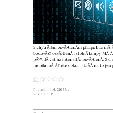
S chytrÃ½m osvÄ›tlenÃ­m philips hue mÅ¯Å¾
bodovÃ© osvÄ›tlenÃ­ i stolnÃ­ lampy. MÅ¯Å
pÅ™idÃ¡vat na intenzitÄ› osvÄ›tlenÃ­. S c
mobilu mÅ¯Å¾ete cokoli, staÄÃ­ na to jen
Posted on
1. 6. 2019
by
Posted in
IT