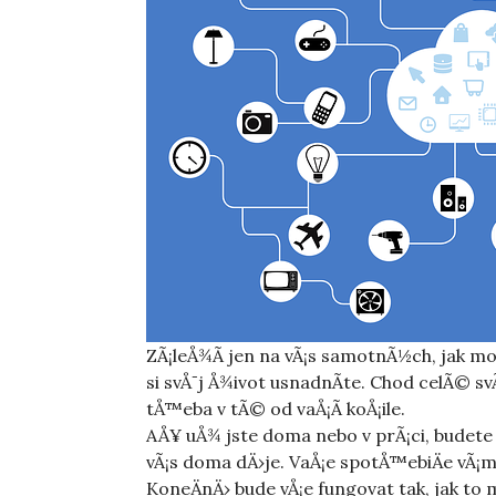
ZÃ¡leÅ¾Ã­ jen na vÃ¡s samotnÃ½ch, jak m
si svÅ¯j Å¾ivot usnadnÃ­te. Chod celÃ© 
tÅ™eba v tÃ© od vaÅ¡Ã­ koÅ¡ile.
AÅ¥ uÅ¾ jste doma nebo v prÃ¡ci, budet
vÃ¡s doma dÄ›je. VaÅ¡e spotÅ™ebiÄe vÃ¡m 
KoneÄnÄ› bude vÅ¡e fungovat tak, jak to