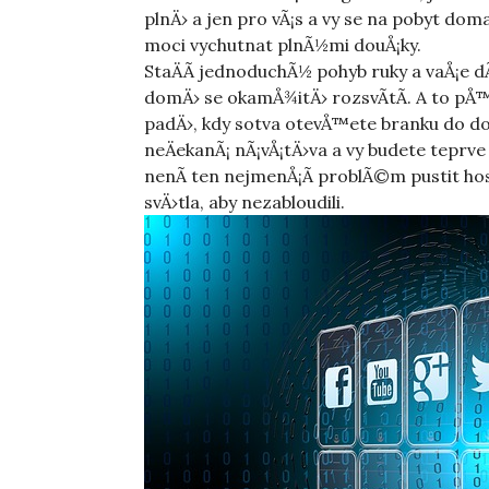
plnÄ› a jen pro vÃ¡s a vy se na pobyt dom
moci vychutnat plnÃ½mi douÅ¡ky.
StaÄÃ­ jednoduchÃ½ pohyb ruky a vaÅ¡e dÃ
domÄ› se okamÅ¾itÄ› rozsvÃ­tÃ­. A to pÅ
padÄ›, kdy sotva otevÅ™ete branku do d
neÄekanÃ¡ nÃ¡vÅ¡tÄ›va a vy budete teprv
nenÃ­ ten nejmenÅ¡Ã­ problÃ©m pustit ho
svÄ›tla, aby nezabloudili.