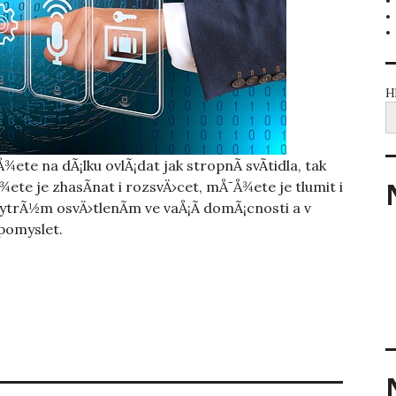
H
ete na dÃ¡lku ovlÃ¡dat jak stropnÃ­ svÃ­tidla, tak
¾ete je zhasÃ­nat i rozsvÄ›cet, mÅ¯Å¾ete je tlumit i
hytrÃ½m osvÄ›tlenÃ­m ve vaÅ¡Ã­ domÃ¡cnosti a v
 pomyslet.