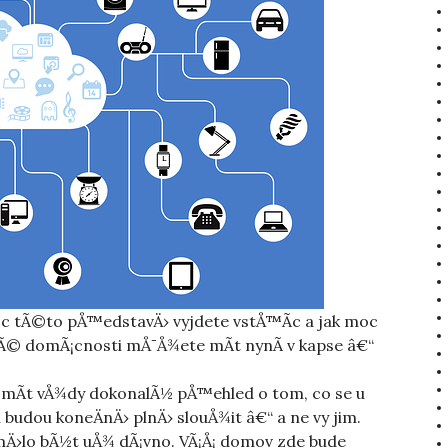
oc tÃ©to pÅ™edstavÄ› vyjdete vstÅ™Ã­c a jak moc
svÃ© domÃ¡cnosti mÅ¯Å¾ete mÃ­t nynÃ­ v kapse â€“
e mÃ­t vÅ¾dy dokonalÃ½ pÅ™ehled o tom, co se u
budou koneÄnÄ› plnÄ› slouÅ¾it â€“ a ne vy jim.
 mÄ›lo bÃ½t uÅ¾ dÃ¡vno. VÃ¡Å¡ domov zde bude