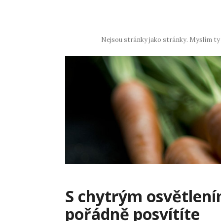
Skip
to
content
Nejsou stránky jako stránky. Myslím ty
S chytrým osvětlení
pořádně posvítíte