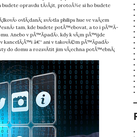
a budete opravdu tÄ›Å¡it, protoÅ¾e si ho budete
¡lkovÄ› ovlÃ¡danÃ¡ svÄ›tla
philips hue
ve vaÅ¡em
™esnÄ› tam, kde budete potÅ™ebovat, a to i pÅ™Ã­
omu. Anebo v pÅ™Ã­padÄ›, kdy k vÃ¡m pÅ™ijde
e v kancelÃ¡Å™i â€“ ani v takovÃ©m pÅ™Ã­padÄ›
sty do domu a rozsvÃ­tit jim vÅ¡echna potÅ™ebnÃ¡