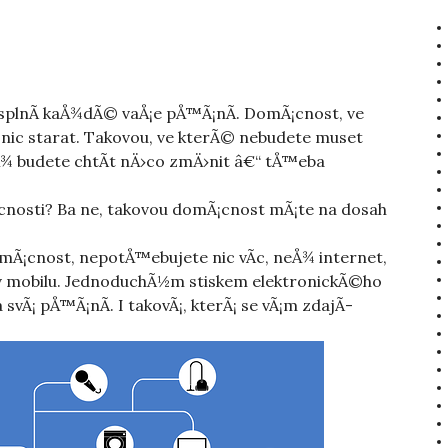
splnÃ­ kaÅ¾dÃ© vaÅ¡e pÅ™Ã¡nÃ­. DomÃ¡cnost, ve
ic starat. Takovou, ve kterÃ© nebudete muset
yÅ¾ budete chtÃ­t nÄ›co zmÄ›nit â€“ tÅ™eba
cnosti? Ba ne, takovou domÃ¡cnost mÃ¡te na dosah
mÃ¡cnost, nepotÅ™ebujete nic vÃ­c, neÅ¾ internet,
v mobilu. JednoduchÃ½m stiskem elektronickÃ©ho
 svÃ¡ pÅ™Ã¡nÃ­. I takovÃ¡, kterÃ¡ se vÃ¡m zdajÃ­