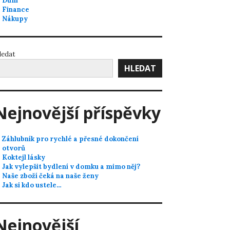
Dům
Finance
Nákupy
ledat
HLEDAT
Nejnovější příspěvky
Záhlubník pro rychlé a přesné dokončení
otvorů
Koktejl lásky
Jak vylepšit bydlení v domku a mimo něj?
Naše zboží čeká na naše ženy
Jak si kdo ustele…
Nejnovější