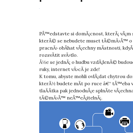
PÅ™edstavte si domÃ¡cnost, kterÃ¡ vÃ¡m 
kterÃ© se nebudete muset tÃ©mÄ›Å™ o n
pracnÄ› obÃ­hat vÅ¡echny mÃ­stnosti, kd
rozsvÃ­tit svÄ›tlo.
Å½e se jednÃ¡ o hudbu vzdÃ¡lenÃ© budou
ruky, internet vÄ›cÃ­ je zde!
K tomu, abyste mohli ovlÃ¡dat chytrou do
kterÃ½ budete mÃ­t po ruce â€“ tÅ™eba 
tlaÄÃ­tka pak jednoduÅ¡e splnÃ­te vÅ¡echna
tÃ©mÄ›Å™ neÅ™eÅ¡itelnÃ¡.