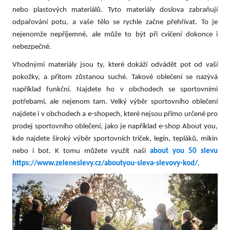
nebo plastových materiálů. Tyto materiály doslova zabraňují
odpařování potu, a vaše tělo se rychle začne přehřívat. To je
nejenomže nepříjemné, ale může to být při cvičení dokonce i
nebezpečné.
Vhodnými materiály jsou ty, které dokáží odvádět pot od vaší
pokožky, a přitom zůstanou suché. Takové oblečení se nazývá
například funkční. Najdete ho v obchodech se sportovními
potřebami, ale nejenom tam. Velký výběr sportovního oblečení
najdete i v obchodech a e-shopech, které nejsou přímo určené pro
prodej sportovního oblečení, jako je například e-shop About you,
kde najdete široký výběr sportovních triček, legín, tepláků, mikin
nebo i bot. K tomu můžete využít naši
about you 50 slevu
https://www.zeleneslevy.cz/aboutyou-sleva-slevovy-kod/
.