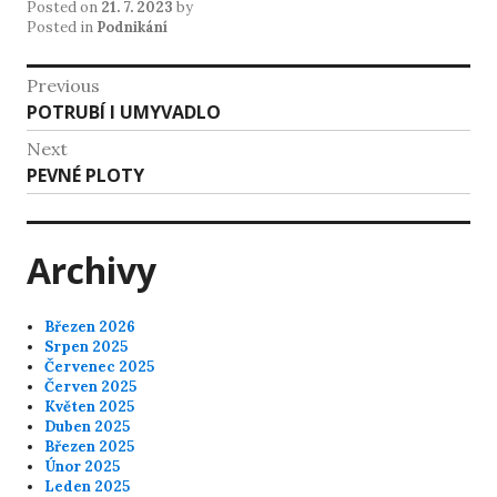
Posted on
21. 7. 2023
by
Posted in
Podnikání
Navigace
Previous
Previous
POTRUBÍ I UMYVADLO
pro
post:
Next
příspěvek
Next
PEVNÉ PLOTY
post:
Archivy
Březen 2026
Srpen 2025
Červenec 2025
Červen 2025
Květen 2025
Duben 2025
Březen 2025
Únor 2025
Leden 2025