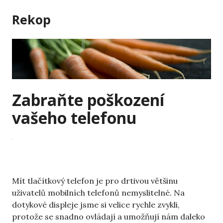
Skip
Rekop
to
content
Zabraňte poškození
vašeho telefonu
Mít tlačítkový telefon je pro drtivou většinu
uživatelů mobilních telefonů nemyslitelné. Na
dotykové displeje jsme si velice rychle zvykli,
protože se snadno ovládají a umožňují nám daleko