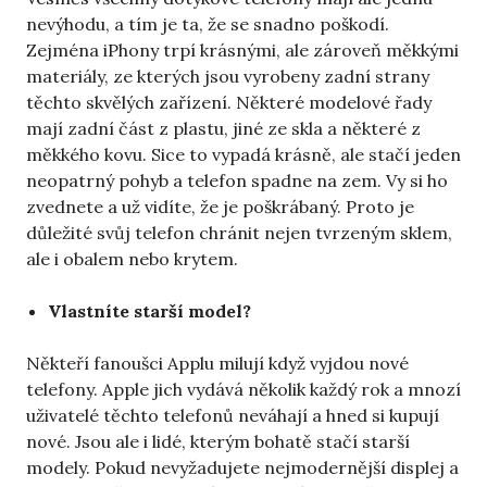
nevýhodu, a tím je ta, že se snadno poškodí.
Zejména iPhony trpí krásnými, ale zároveň měkkými
materiály, ze kterých jsou vyrobeny zadní strany
těchto skvělých zařízení. Některé modelové řady
mají zadní část z plastu, jiné ze skla a některé z
měkkého kovu. Sice to vypadá krásně, ale stačí jeden
neopatrný pohyb a telefon spadne na zem. Vy si ho
zvednete a už vidíte, že je poškrábaný. Proto je
důležité svůj telefon chránit nejen tvrzeným sklem,
ale i obalem nebo krytem.
Vlastníte starší model?
Někteří fanoušci Applu milují když vyjdou nové
telefony. Apple jich vydává několik každý rok a mnozí
uživatelé těchto telefonů neváhají a hned si kupují
nové. Jsou ale i lidé, kterým bohatě stačí starší
modely. Pokud nevyžadujete nejmodernější displej a