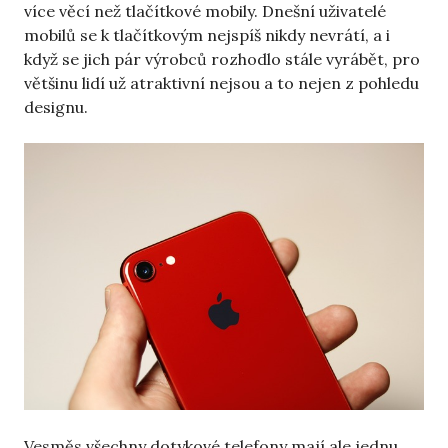
více věcí než tlačítkové mobily. Dnešní uživatelé
mobilů se k tlačítkovým nejspíš nikdy nevrátí, a i
když se jich pár výrobců rozhodlo stále vyrábět, pro
většinu lidí už atraktivní nejsou a to nejen z pohledu
designu.
Vesměs všechny dotykové telefony mají ale jednu