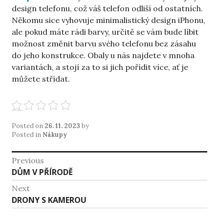
design telefonu, což váš telefon odliší od ostatních.
Někomu sice vyhovuje minimalistický design iPhonu,
ale pokud máte rádi barvy, určitě se vám bude líbit
možnost změnit barvu svého telefonu bez zásahu
do jeho konstrukce. Obaly u nás najdete v mnoha
variantách, a stojí za to si jich pořídit více, ať je
můžete střídat.
Posted on
26. 11. 2023
by
Posted in
Nákupy
Navigace
Previous
Previous
DŮM V PŘÍRODĚ
pro
post:
Next
příspěvek
Next
DRONY S KAMEROU
post: