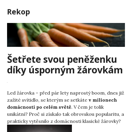
Skip
Rekop
to
content
Šetřete svou peněženku
díky úsporným žárovkám
Led žárovka
– před pár lety naprostý boom, dnes již
zažité svítidlo, se kterým se setkáte
v milionech
domácností po celém světě
. V čem je tolik
unikátní? Proč si získalo tak obrovskou popularitu, a
prakticky vytěsnilo z domácnosti klasické žárovky?