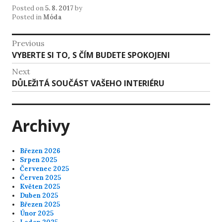
Posted on
5. 8. 2017
by
Posted in
Móda
Navigace
Previous
Previous
VYBERTE SI TO, S ČÍM BUDETE SPOKOJENI
pro
post:
Next
příspěvek
Next
DŮLEŽITÁ SOUČÁST VAŠEHO INTERIÉRU
post:
Archivy
Březen 2026
Srpen 2025
Červenec 2025
Červen 2025
Květen 2025
Duben 2025
Březen 2025
Únor 2025