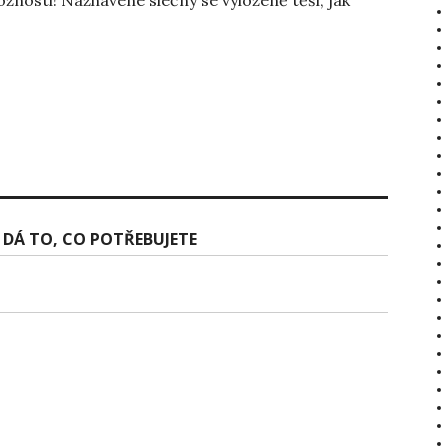
osti! Nažhavené slečny se vyloženě těší, jak
 DÁ TO, CO POTŘEBUJETE