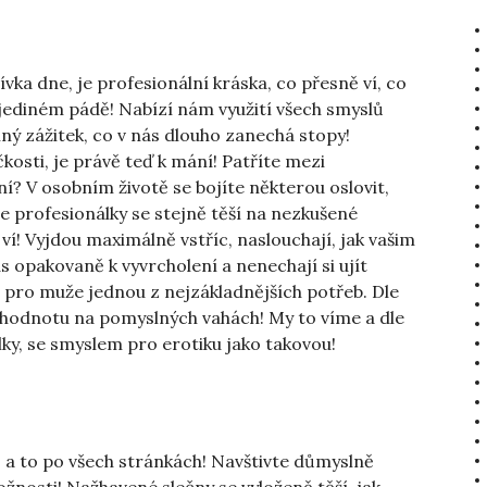
ívka dne
, je profesionální kráska, co přesně ví, co
 jediném pádě! Nabízí nám využití všech smyslů
ný zážitek, co v nás dlouho zanechá stopy!
kosti, je právě teď k mání! Patříte mezi
í? V osobním životě se bojíte některou oslovit,
e profesionálky se stejně těší na nezkušené
 ví! Vyjdou maximálně vstříc, naslouchají, jak vašim
s opakovaně k vyvrcholení a nenechají si ujít
je pro muže jednou z nejzákladnějších potřeb. Dle
kou hodnotu na pomyslných vahách! My to víme a dle
ky, se smyslem pro erotiku jako takovou!
o a to po všech stránkách! Navštivte důmyslně