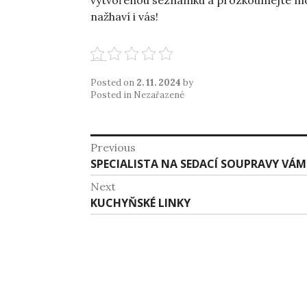
vytvořenou seznamku a prozkoumejte možn
nažhaví i vás!
Posted on
2. 11. 2024
by
Posted in Nezařazené
Navigace
Previous
Previous
SPECIALISTA NA SEDACÍ SOUPRAVY VÁM
pro
post:
Next
příspěvek
Next
KUCHYŇSKÉ LINKY
post: