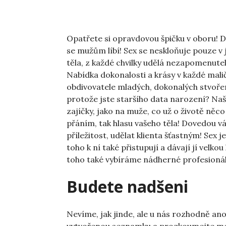
Opatřete si opravdovou špičku v oboru!
D
se mužům líbí! Sex se neskloňuje pouze v
těla, z každé chvilky udělá nezapomenutel
Nabídka dokonalosti a krásy v každé malič
obdivovatele mladých, dokonalých stvořen
protože jste staršího data narození? Naš
zajíčky, jako na muže, co už o životě něco
přáním, tak hlasu vašeho těla! Dovedou vá
příležitost, udělat klienta šťastným! Sex 
toho k ní také přistupují a dávají jí vel
toho také vybíráme nádherné profesionál
Budete nadšeni
Nevíme, jak jinde, ale u nás rozhodně an