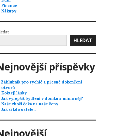
Dům
Finance
Nákupy
ledat
HLEDAT
Nejnovější příspěvky
Záhlubník pro rychlé a přesné dokončení
otvorů
Koktejl lásky
Jak vylepšit bydlení v domku a mimo něj?
Naše zboží čeká na naše ženy
Jak si kdo ustele…
Nejnovější