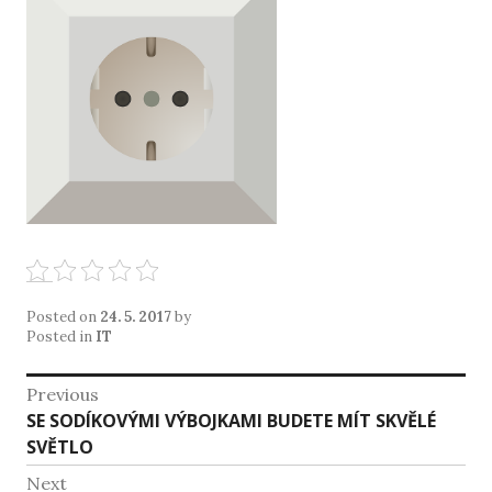
Posted on
24. 5. 2017
by
Posted in
IT
Navigace
Previous
Previous
SE SODÍKOVÝMI VÝBOJKAMI BUDETE MÍT SKVĚLÉ
pro
post:
SVĚTLO
příspěvek
Next