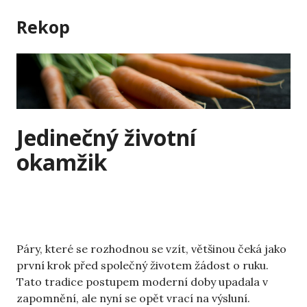
Skip
Rekop
to
content
Jedinečný životní
okamžik
Páry, které se rozhodnou se vzít, většinou čeká jako
první krok před společný životem žádost o ruku.
Tato tradice postupem moderní doby upadala v
zapomnění, ale nyní se opět vrací na výsluní.