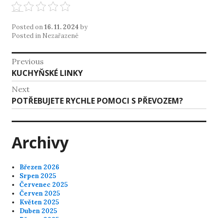
Posted on
16. 11. 2024
by
Posted in Nezařazené
Navigace
Previous
Previous
KUCHYŇSKÉ LINKY
pro
post:
Next
příspěvek
Next
POTŘEBUJETE RYCHLE POMOCI S PŘEVOZEM?
post:
Archivy
Březen 2026
Srpen 2025
Červenec 2025
Červen 2025
Květen 2025
Duben 2025