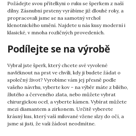
Požádejte svou přítelkyni o ruku se šperkem z naší
dílny.
Zásnubní prsteny
vyrábíme již dlouhé roky, a
propracovali jsme se na samotný vrchol
klenotnického umění. Najdete u nás kusy moderní i
klasické, v mnoha rozličných provedeních.
Podílejte se na výrobě
Vybral jste šperk, který chcete své vyvolené
navléknout na prst ve chvíli, kdy ji budete žádat o
společný život? Vyrobíme vám jej přesně podle
vašeho návrhu, vyberte kov – na výběr máte z bílého,
žlutého a červeného zlata, nebo můžete vybrat
chirurgickou ocel, a vyberte kámen. Vybírat můžete
mezi diamantem a zirkonem. Určitě vyberete
krásný kus, který vaší milované vžene slzy do očí, a
jsme si jisti, že vaši žádost neodmítne.