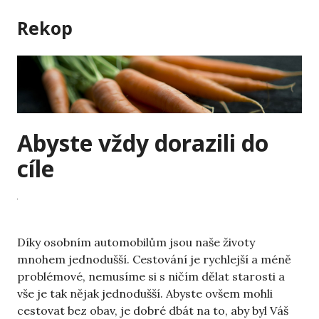
Skip
Rekop
to
content
Abyste vždy dorazili do
cíle
Díky osobním automobilům jsou naše životy
mnohem jednodušší. Cestování je rychlejší a méně
problémové, nemusíme si s ničím dělat starosti a
vše je tak nějak jednodušší. Abyste ovšem mohli
cestovat bez obav, je dobré dbát na to, aby byl Váš