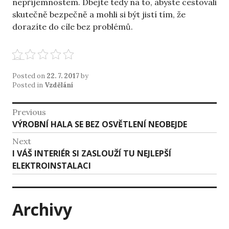
nepříjemnostem. Dbejte tedy na to, abyste cestovali
skutečně bezpečně a mohli si být jistí tím, že
dorazíte do cíle bez problémů.
Posted on
22. 7. 2017
by
Posted in
Vzdělání
Navigace
Previous
Previous
VÝROBNÍ HALA SE BEZ OSVĚTLENÍ NEOBEJDE
pro
post:
Next
příspěvek
Next
I VÁŠ INTERIÉR SI ZASLOUŽÍ TU NEJLEPŠÍ
post:
ELEKTROINSTALACI
Archivy